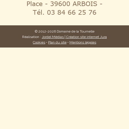
Place - 39600 ARBOIS -
Tél. 03 84 66 25 76
© 2012-2026 Domaine de la Tournelle
Réalisation :
Jordel Médias | Création site internet Jura
Cookies
•
Plan du site
•
Mentions légales