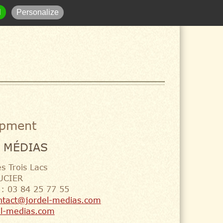
03 84 66 25 76
l
Personalize
opment
 MÉDIAS
s Trois Lacs
UCIER
 : 03 84 25 77 55
ntact@jordel-medias.com
l-medias.com