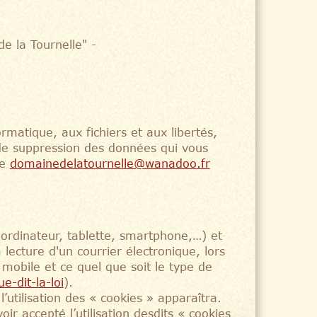
e la Tournelle" -
matique, aux fichiers et aux libertés,
t de suppression des données qui vous
se
domainedelatournelle@wanadoo.fr
(ordinateur, tablette, smartphone,…) et
a lecture d'un courrier électronique, lors
on mobile et ce quel que soit le type de
e-dit-la-loi
).
’utilisation des « cookies » apparaîtra.
ir accepté l’utilisation desdits « cookies