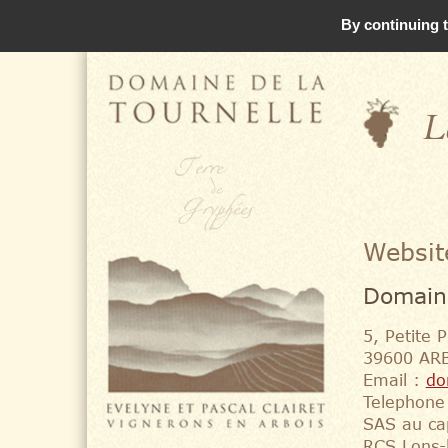
By continuing t
L
Websit
Domaine
5, Petite P
39600 AR
Email :
do
Telephone
SAS au ca
RCS Lons-