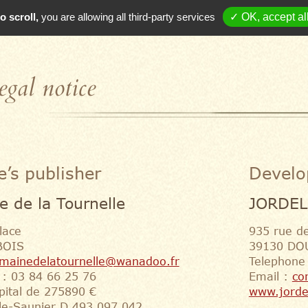
o scroll,
you are allowing all third-party services
✓ OK, accept al
egal notice
e’s publisher
Devel
 de la Tournelle
JORDEL
lace
935 rue de
BOIS
39130 DO
mainedelatournelle@wanadoo.fr
Telephone
 : 03 84 66 25 76
Email :
co
pital de 275890 €
www.jorde
le-Saunier D 493 097 042