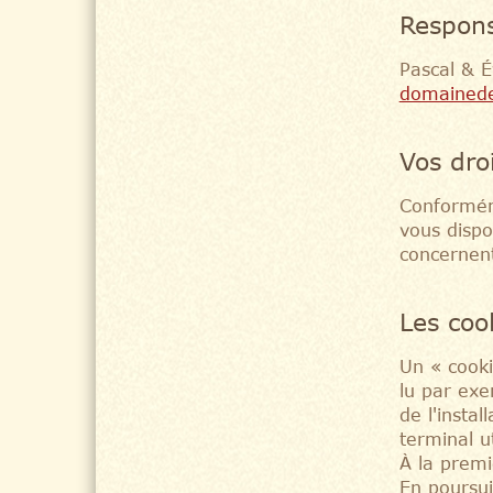
Respons
Pascal & É
domainede
Vos dro
Conforméme
vous dispo
concernent
Les coo
Un « cooki
lu par exem
de l'instal
terminal u
À la premi
En poursui