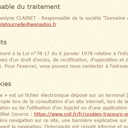
able du traitement
velyne CLAIRET - Responsable de la société "Domaine d
latournelle@wanadoo.fr
its
nt à la Loi n°78-17 du 6 janvier 1978 relative à l'infor
sez d'un droit d'accès, de rectification, d'opposition e
. Pour l'exercer, vous pouvez nous contacter à l'adres
kies
e » est un fichier électronique déposé sur un terminal 
ple lors de la consultation d'un site internet, lors de l
lation ou de l'utilisation d'un logiciel ou d'une applicati
tilisé (source :
https://www.cnil.fr/fr/cookies-traceurs-qu
ère navigation sur ce site, une bannière explicative sur l
vant la navigation, l'internaute est réputé informé et avo